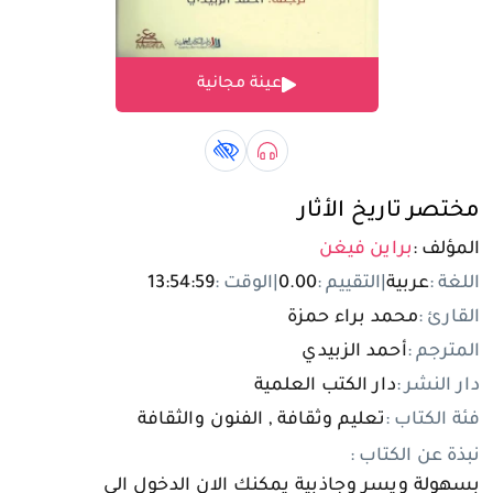
تسجيل الدخول
عينة مجانية
مستخدم جديد
صوتي book
كتاب لذوي الهمم book
مختصر تاريخ الأثار
المؤلف :
براين فيغن
اللغة :
عربية
|
التقييم :
0.00
|
الوقت :
13:54:59
القارئ :
محمد براء حمزة
المترجم :
أحمد الزبيدي
دار النشر :
دار الكتب العلمية
فئة الكتاب :
تعليم وثقافة , الفنون والثقافة
نبذة عن الكتاب :
بسهولة ويسر وجاذبية يمكنك الان الدخول الى