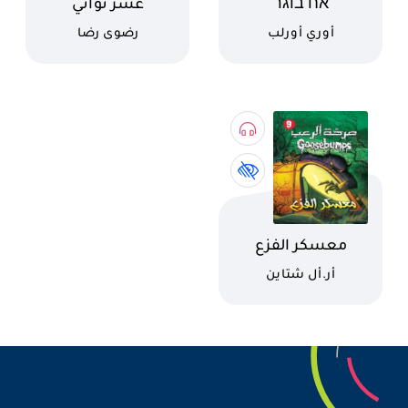
اسم الكتاب
اسم الكتاب
אח בוגר
عشر ثواني
كاتب
كاتب
أوري أورلب
رضوى رضا
اسم الكتاب
معسكر الفزع
كاتب
أر.أل شتاين