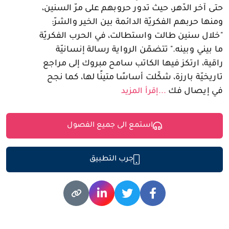
حتى آخر الدّهر، حيث تدور حروبهم على مرّ السنين،
ومنها حربهم الفكريّة الدائمة بين الخير والشرّ:
"خلال سنين طالت واستطالت، في الحرب الفكريّة
ما بيني وبينه." تتضمّن الرواية رسالة إنسانيّة
راقية، ارتكز فيها الكاتب سامح مبروك إلى مراجع
تاريخيّة بارزة، شكّلت أساسًا متينًا لها، كما نجح
في إيصال فك
...إقرأ المزيد
استمع الى جميع الفصول
جرب التطبيق