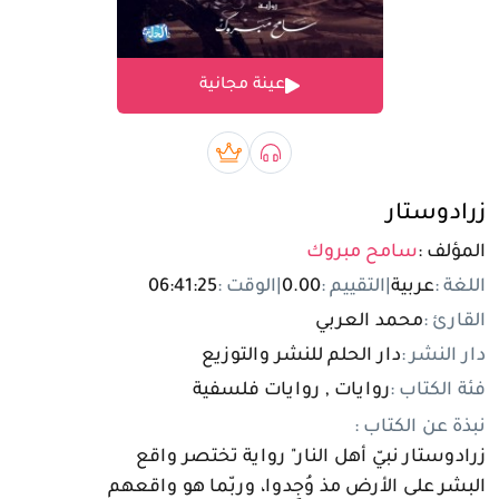
تسجيل الدخول
عينة مجانية
مستخدم جديد
صوتي book
بريميوم book
زرادوستار
المؤلف :
سامح مبروك
اللغة :
عربية
|
التقييم :
0.00
|
الوقت :
06:41:25
القارئ :
محمد العربي
دار النشر :
دار الحلم للنشر والتوزيع
فئة الكتاب :
روايات , روايات فلسفية
نبذة عن الكتاب :
زرادوستار نبيّ أهل النار" رواية تختصر واقع
البشر على الأرض مذ وُجِدوا، وربّما هو واقعهم