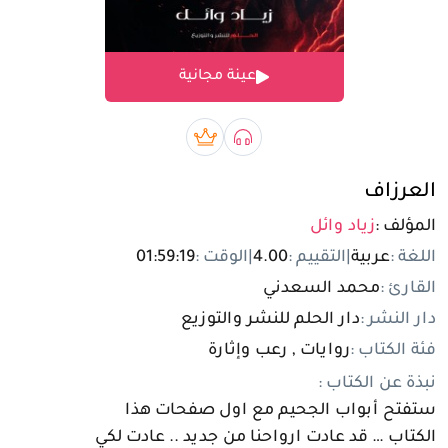
تسجيل الدخول
عينة مجانية
مستخدم جديد
صوتي book
بريميوم book
العرزاف
المؤلف :
زياد وائل
اللغة :
عربية
|
التقييم :
4.00
|
الوقت :
01:59:19
القارئ :
محمد السعدني
دار النشر :
دار الحلم للنشر والتوزيع
فئة الكتاب :
روايات , رعب وإثارة
نبذة عن الكتاب :
ستفتح أبواب الجحيم مع اول صفحات هذا
الكتاب … قد عادت ارواحنا من جديد .. عادت لكي