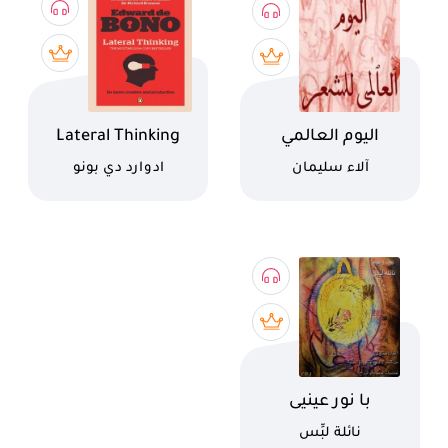
اسم الكتاب
اسم الكتاب
اليوم العالمي
Lateral Thinking
للشعر
كاتب
كاتب
آلاء سليمان
ادوارد دي بونو
اسم الكتاب
با نور عينيى
كاتب
نائلة لبِّس