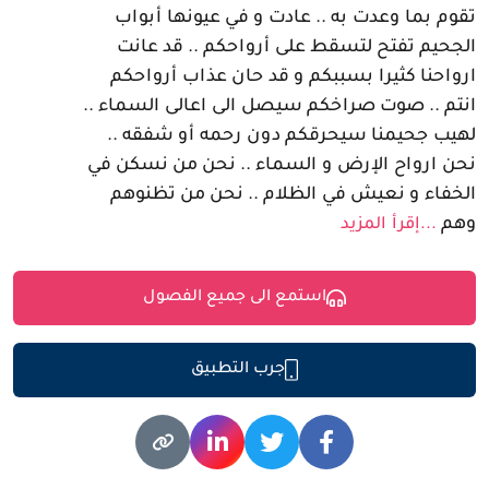
تقوم بما وعدت به .. عادت و في عيونها أبواب
الجحيم تفتح لتسقط على أرواحكم .. قد عانت
ارواحنا كثيرا بسببكم و قد حان عذاب أرواحكم
انتم .. صوت صراخكم سيصل الى اعالى السماء ..
لهيب جحيمنا سيحرقكم دون رحمه أو شفقه ..
نحن ارواح الإرض و السماء .. نحن من نسكن في
الخفاء و نعيش في الظلام .. نحن من تظنوهم
وهم
...إقرأ المزيد
استمع الى جميع الفصول
جرب التطبيق