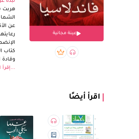
نبذة عن
هربت ب
الشمال 
عن الأ
عينة مجانية
رعايتها
الإنضم
كتاب ا
صوتي book
بريميوم book
وقادة 
...إقرأ 
اقرأ أيضًا