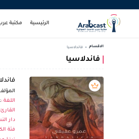
الرئيسية
مكتبة عر
الاقسام
فاندلاسيا
فاندلاسيا
فاندلا
بريميوم book
المؤلف 
اللغة :
ع
القارئ 
دار النش
فئة الك