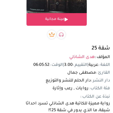
تسجيل الدخول
عينة مجانية
مستخدم جديد
صوتي book
بريميوم book
شقة 25
المؤلف :
هدى الشاذلي
اللغة :
عربية
|
التقييم :
3.00
|
الوقت :
06:05:52
القارئ :
مصطفى جمال
دار النشر :
دار الحلم للنشر والتوزيع
فئة الكتاب :
روايات , رعب وإثارة
نبذة عن الكتاب :
رواية مميزة للكاتبة هدى الشاذلي تسرد احداثا
شيقة، ما الذي يدور في شقة 25؟!