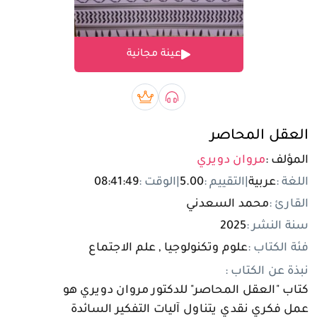
تسجيل الدخول
عينة مجانية
مستخدم جديد
صوتي book
بريميوم book
العقل المحاصر
المؤلف :
مروان دويري
اللغة :
عربية
|
التقييم :
5.00
|
الوقت :
08:41:49
القارئ :
محمد السعدني
سنة النشر :
2025
فئة الكتاب :
علوم وتكنولوجيا , علم الاجتماع
نبذة عن الكتاب :
كتاب "العقل المحاصر" للدكتور مروان دويري هو
عمل فكري نقدي يتناول آليات التفكير السائدة