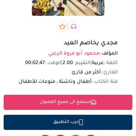
تسجيل الدخول
مستخدم جديد
صوتي book
بريميوم book
مجدي يخاصم العيد
المؤلف :
محمود أبو فروة الرجبي
اللغة :
عربية
|
التقييم :
2.00
|
الوقت :
00:02:47
القارئ :
أكثر من قارئ
فئة الكتاب :
أطفال وناشئة , منوعات للأطفال
استمع الى جميع الفصول
جرب التطبيق