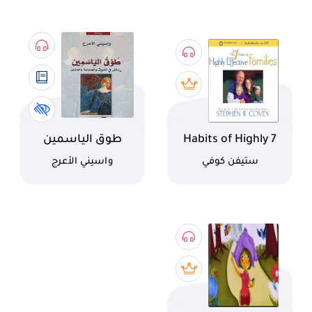
اسم الكتاب
اسم الكتاب
7 Habits of Highly
طوق الياسمين
Effective Families
(رواية)
كاتب
كاتب
ستيفن كوفي
واسيني الأعرج