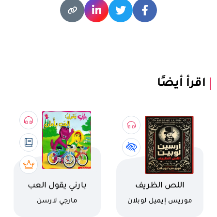
اقرأ أيضًا
اسم الكتاب
اسم الكتاب
اللص الظريف
بارني يقول العب
بامان
كاتب
كاتب
موريس إيميل لوبلان
مارجي لارسن