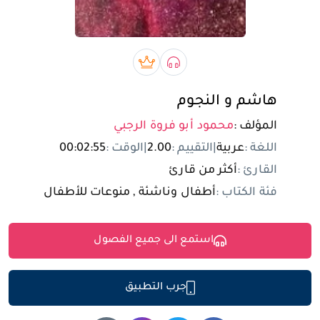
تسجيل الدخول
مستخدم جديد
صوتي book
بريميوم book
هاشم و النجوم
المؤلف :
محمود أبو فروة الرجبي
اللغة :
عربية
|
التقييم :
2.00
|
الوقت :
00:02:55
القارئ :
أكثر من قارئ
فئة الكتاب :
أطفال وناشئة , منوعات للأطفال
استمع الى جميع الفصول
جرب التطبيق