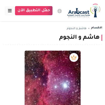
حمّل التطبيق الآن
الرئيسية
الاقسام
هاشم و النجوم
هاشم و النجوم
مكتبة عرب كاست
الاقسام
بودكاست
بريميوم book
مقالات
اتصل بنا
تبرع للمكتبة