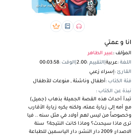
تسجيل الدخول
مستخدم جديد
صوتي book
رقمي book
بريميوم book
انا و عمتي
المؤلف :
عبير الطاهر
اللغة :
عربية
|
التقييم :
2.00
|
الوقت :
00:03:58
القارئ :
إسراء زعبي
فئة الكتاب :
أطفال وناشئة , منوعات للأطفال
نبذة عن الكتاب :
تبدأ أحداث هذه القصة الجميلة بذهاب (جميل)
مع أمه إلى زيارة عمته، ولكنه يكره زيارة الأقارب
وخصوصاً من ليس لهم أولاد في مثل سنه .. فيا
ترى ماذا سيحدث؟ وماذا كانت النتيجة؟ سنة
الاصدار: 2009 دار النشر: دار الياسمين للطباعة