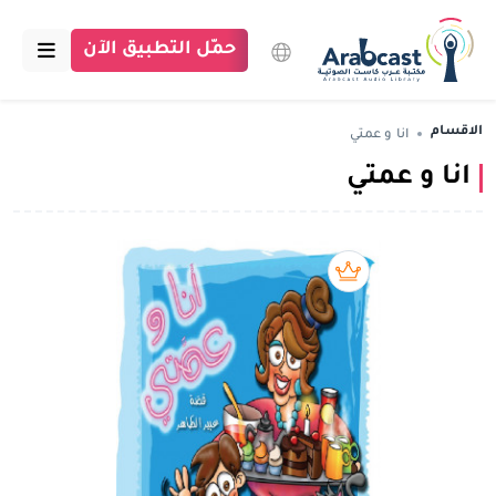
حمّل التطبيق الآن
الرئيسية
الاقسام
انا و عمتي
انا و عمتي
مكتبة عرب كاست
الاقسام
بودكاست
بريميوم book
مقالات
اتصل بنا
تبرع للمكتبة