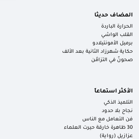
المضاف حديثا
الحرارة الباردة
القلب الواشي
برميل الأمونتيلادو
حكاية شهرزاد الثانية بعد الألف
صحونٌ في التزامُن
الأكثر استماعاَ
التلميذ الذكي
نجاح بلا حدود
فن التعامل مع الناس
30 ظاهرة خارقة حيرت العلماء
عزازيل (رواية)