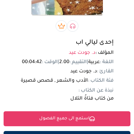
تسجيل الدخول
مستخدم جديد
صوتي book
بريميوم book
إحدى ليالي اب
المؤلف :
د. جودت عيد
اللغة :
عربية
|
التقييم :
2.00
|
الوقت :
00:04:42
القارئ :
د. جودت عيد
فئة الكتاب :
الأدب والشعر , قصص قصيرة
نبذة عن الكتاب :
من كتاب فتاةُ التلال
استمع الى جميع الفصول