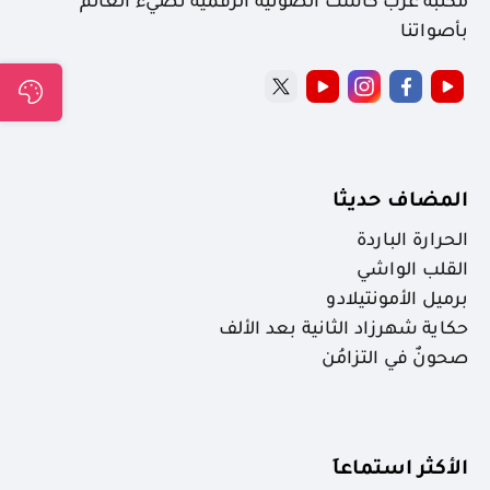
مكتبة عرب كاست الصوتية الرقمية نضيء العالم
بأصواتنا
المضاف حديثا
الحرارة الباردة
القلب الواشي
برميل الأمونتيلادو
حكاية شهرزاد الثانية بعد الألف
صحونٌ في التزامُن
الأكثر استماعاَ