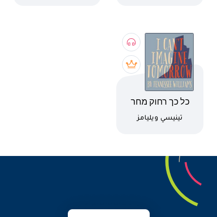
اسم الكتاب
כל כך רחוק מחר
كاتب
تينيسي ويليامز