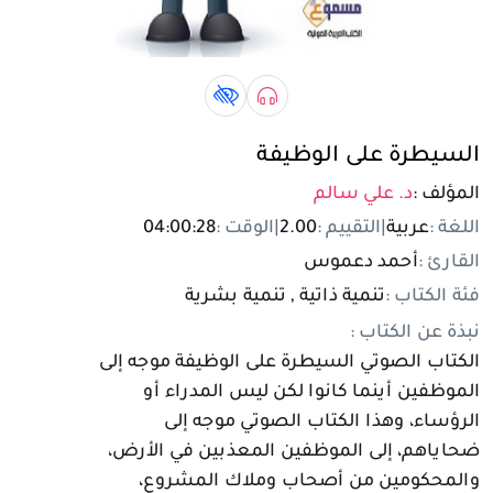
تسجيل الدخول
مستخدم جديد
صوتي book
كتاب لذوي الهمم book
السيطرة على الوظيفة
المؤلف :
د. علي سالم
اللغة :
عربية
|
التقييم :
2.00
|
الوقت :
04:00:28
القارئ :
أحمد دعموس
فئة الكتاب :
تنمية ذاتية , تنمية بشرية
نبذة عن الكتاب :
الكتاب الصوتي السيطرة على الوظيفة موجه إلى
الموظفين أينما كانوا لكن ليس المدراء أو
الرؤساء، وهذا الكتاب الصوتي موجه إلى
ضحاياهم، إلى الموظفين المعذبين في الأرض،
والمحكومين من أصحاب وملاك المشروع،