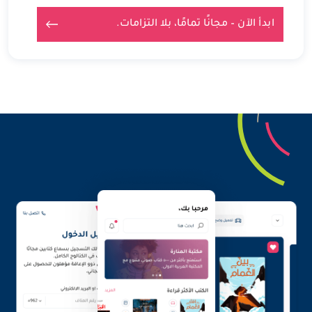
ابدأ الآن – مجانًا تمامًا، بلا التزامات.