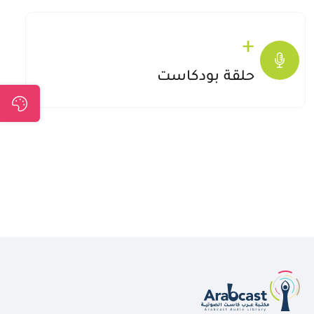
+
+300
حلقة بودكاست