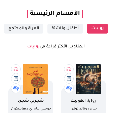
تسجيل الدخول
الأقسام الرئيسية
مستخدم جديد
روايات
أطفال وناشئة
المرأة والمجتمع
العناوين الأكثر قراءة في
روايات
اسم الكتاب
اسم الكتاب
رواية الهوبيت
شجرتي شجرة
البرتقال الرائعة
كاتب
كاتب
جون رونالد توكن
خوسي ماوري ديفاسكون