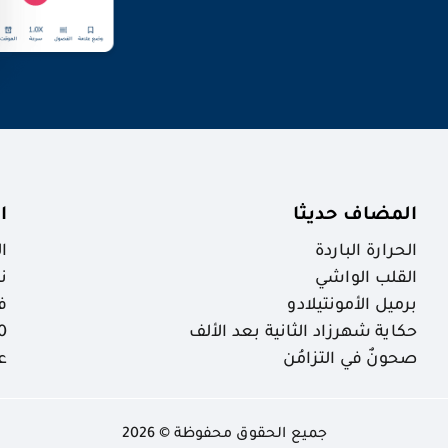
المضاف حديثا
ا
الحرارة الباردة
ا
القلب الواشي
ن
برميل الأمونتيلادو
ف
حكاية شهرزاد الثانية بعد الألف
30 ظاهرة خ
صحونٌ في التزامُن
ع
جميع الحقوق محفوظة © 2026