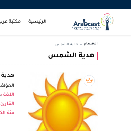
الرئيسية
مكتبة عر
الاقسام
هدية الشمس
هدية الشمس
هدية
بريميوم book
المؤلف 
اللغة :
ع
القارئ 
فئة الك