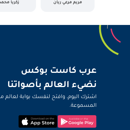
البيوت
كاتب
كاتب
مريم مرعي ريان
زكريا محمد
نضيء 
عرب كاست بوكس
نضيء العالم بأصواتنا
اشترك اليوم، وافتح لنفسك بوابة لعالم م
المسموعة.