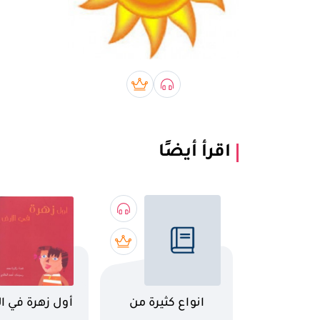
صوتي book
بريميوم book
اقرأ أيضًا
اسم الكتاب
اسم الكتاب
انواع كثيرة من
أول زهرة في ا