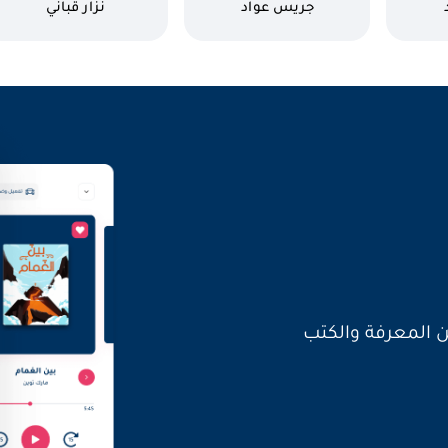
ورائها
داخلي
كاتب
كاتب
جريس عواد
نزار قباني
العالم بأصواتنا
ن المعرفة والكتب