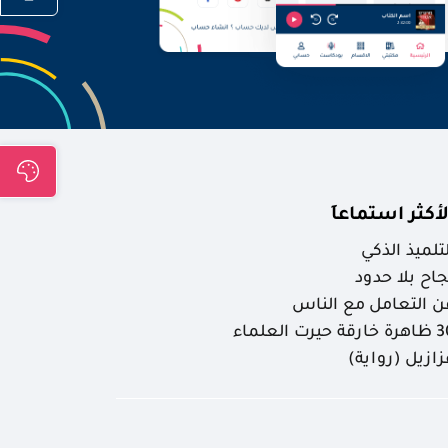
لأكثر استماعاَ
لتلميذ الذكي
جاح بلا حدود
ن التعامل مع الناس
ارقة حيرت العلماء
زازيل (رواية)