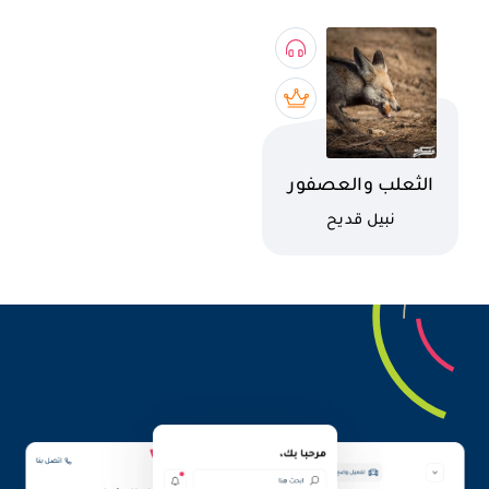
اسم الكتاب
الثعلب والعصفور
الدوري
كاتب
نبيل قديح