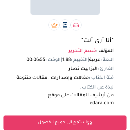
تسجيل الدخول
مستخدم جديد
صوتي book
رقمي book
بريميوم book
"أنا أرى أنت"
المؤلف :
قسم التحرير
اللغة :
عربية
|
التقييم :
1.88
|
الوقت :
00:06:55
القارئ :
اليزابيث نصار
فئة الكتاب :
مقالات وإصدارات , مقالات متنوعة
نبذة عن الكتاب :
من أرشيف المقالات على موقع
edara.com
استمع الى جميع الفصول