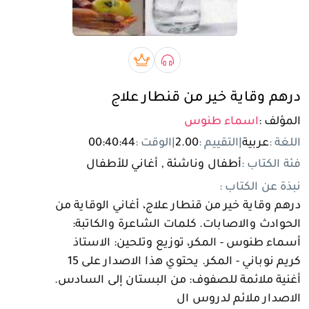
تسجيل الدخول
مستخدم جديد
صوتي book
بريميوم book
درهم وقاية خير من قنطار علاج
المؤلف :
اسماء طنوس
اللغة :
عربية
|
التقييم :
2.00
|
الوقت :
00:40:44
فئة الكتاب :
أطفال وناشئة , أغاني للأطفال
نبذة عن الكتاب :
درهم وقاية خير من قنطار علاج، أغاني الوقاية من
الحوادث والاصابات. كلمات الشاعرة والكاتبة:
أسماء طنوس - المكر، توزيع وتلحين: الاستاذ
كريم نوباني - المكر. يحتوي هذا الاصدار على 15
أغنية ملائمة للصفوف: من البستان إلى السادس.
الاصدار ملائم لدروس ال