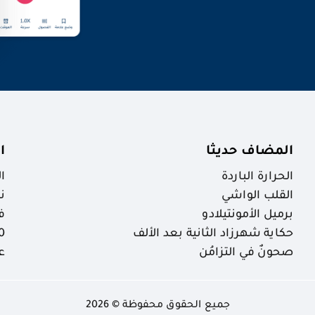
المضاف حديثا
ا
الحرارة الباردة
ا
القلب الواشي
ن
برميل الأمونتيلادو
ف
حكاية شهرزاد الثانية بعد الألف
30 ظاهرة خ
صحونٌ في التزامُن
ع
جميع الحقوق محفوظة © 2026