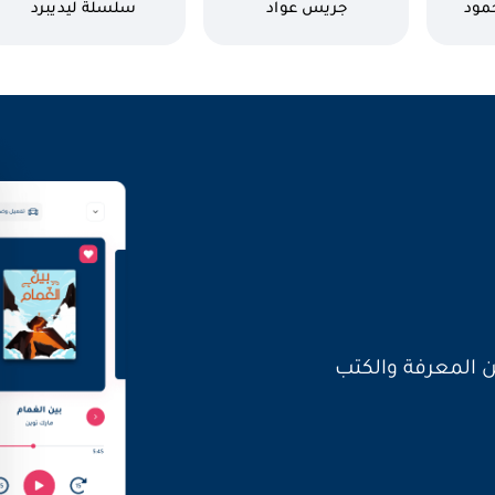
كاتب
كاتب
مود
جريس عواد
سلسلة ليديبرد
العالم بأصواتنا
ن المعرفة والكتب