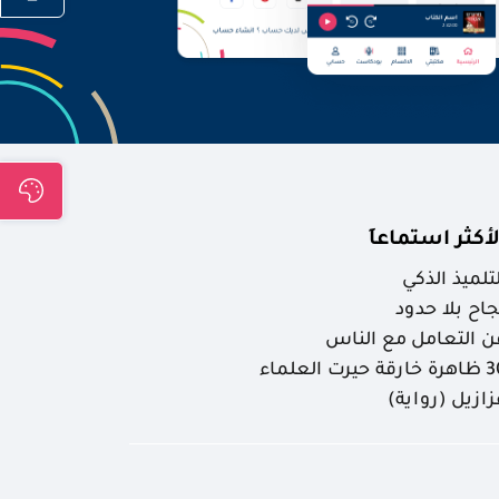
لأكثر استماعاَ
لتلميذ الذكي
جاح بلا حدود
ن التعامل مع الناس
ارقة حيرت العلماء
زازيل (رواية)