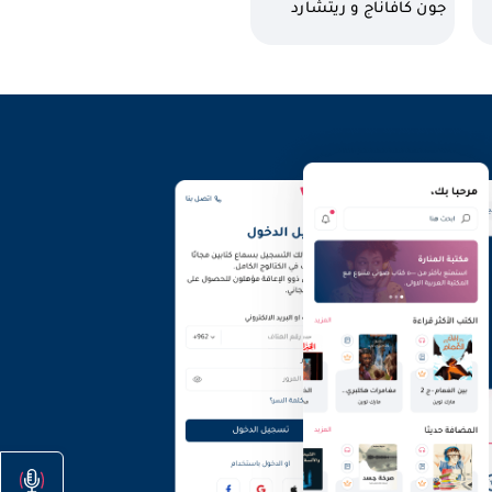
كاتب
جون كافاناج و ريتشارد
بارنت