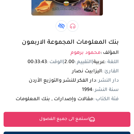
تسجيل الدخول
مستخدم جديد
صوتي book
كتاب لذوي الهمم book
بنك المعلومات المجموعة الاربعون
المؤلف :
محمود برهوم
اللغة :
عربية
|
التقييم :
2.00
|
الوقت :
00:33:43
القارئ :
اليزابيث نصار
دار النشر :
دار الفكر للنشر والتوزيع الأردن
سنة النشر :
1994
فئة الكتاب :
مقالات وإصدارات , بنك المعلومات
استمع الى جميع الفصول