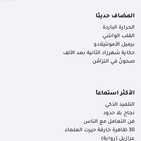
المضاف حديثا
الحرارة الباردة
القلب الواشي
برميل الأمونتيلادو
حكاية شهرزاد الثانية بعد الألف
صحونٌ في التزامُن
الأكثر استماعاَ
التلميذ الذكي
نجاح بلا حدود
فن التعامل مع الناس
30 ظاهرة خارقة حيرت العلماء
عزازيل (رواية)