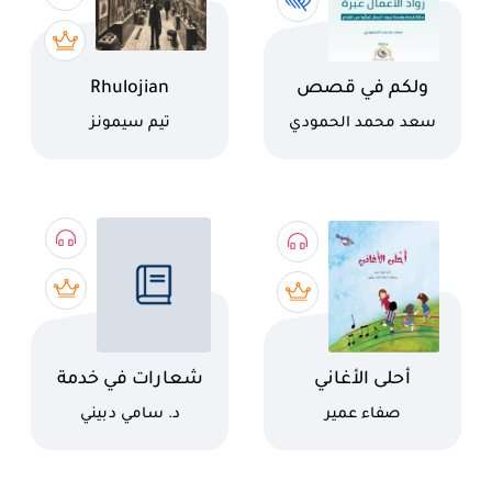
اسم الكتاب
اسم الكتاب
ولكم في قصص
Rhulojian
رواد الأعمال عبرة
Yesterdays
كاتب
كاتب
سعد محمد الحمودي
تيم سيمونز
اسم الكتاب
اسم الكتاب
أحلى الأغاني
شعارات في خدمة
الشهوات
كاتب
كاتب
صفاء عمير
د. سامي دبيني