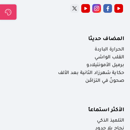
المضاف حديثا
الحرارة الباردة
القلب الواشي
برميل الأمونتيلادو
حكاية شهرزاد الثانية بعد الألف
صحونٌ في التزامُن
الأكثر استماعاَ
التلميذ الذكي
نجاح بلا حدود