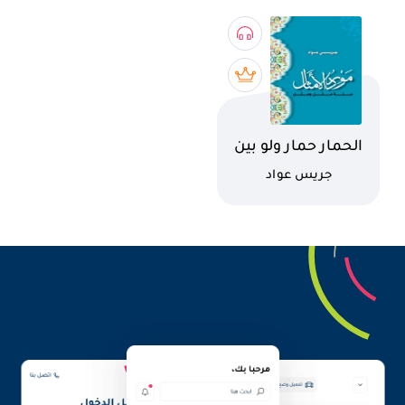
اسم الكتاب
الحمار حمار ولو بين
الخيول مربى
كاتب
جريس عواد