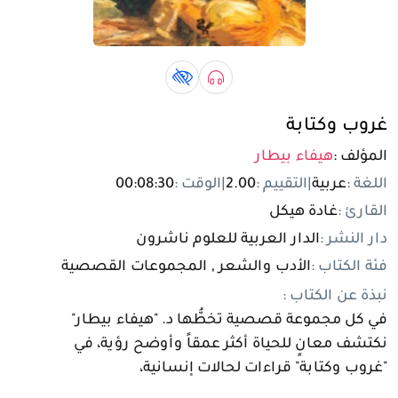
تسجيل الدخول
مستخدم جديد
صوتي book
كتاب لذوي الهمم book
غروب وكتابة
المؤلف :
هيفاء بيطار
اللغة :
عربية
|
التقييم :
2.00
|
الوقت :
00:08:30
القارئ :
غادة هيكل
دار النشر :
الدار العربية للعلوم ناشرون
فئة الكتاب :
الأدب والشعر , المجموعات القصصية
نبذة عن الكتاب :
في كل مجموعة قصصية تخطُّها د. "هيفاء بيطار"
نكتشف معانٍ للحياة أكثر عمقاً وأوضح رؤية، في
"غروب وكتابة" قراءات لحالات إنسانية،