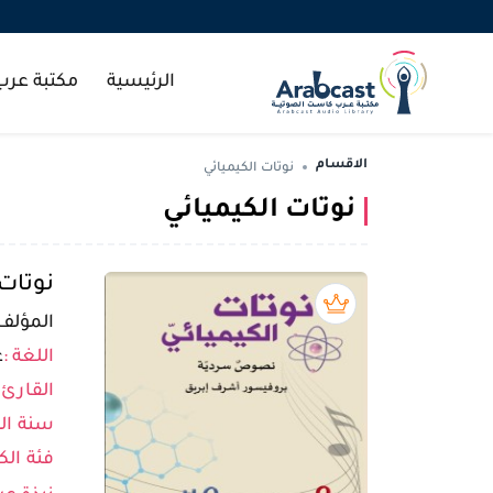
الرئيسية
مكتبة عر
الاقسام
نوتات الكيميائي
نوتات الكيميائي
نوتات 
بريميوم book
المؤلف 
اللغة :
ع
القارئ 
سنة الن
فئة الك