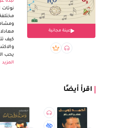
نبذة عن
نوتات ا
مختلفة
ومشاهد 
عينة مجانية
معادلات
كيف تت
والاكتش
صوتي book
بريميوم book
يحب الق
المزيد
اقرأ أيضًا