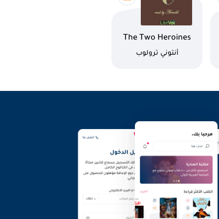
اسم الكتاب
The Two Heroines
of Plumpington
كاتب
أنتوني ترولوب