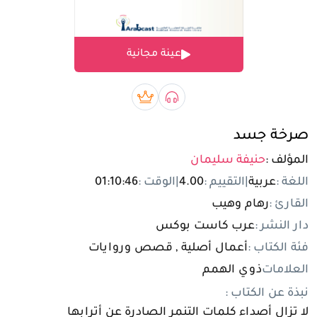
تسجيل الدخول
عينة مجانية
مستخدم جديد
صوتي book
بريميوم book
صرخة جسد
المؤلف :
حنيفة سليمان
اللغة :
عربية
|
التقييم :
4.00
|
الوقت :
01:10:46
القارئ :
رهام وهيب
دار النشر :
عرب كاست بوكس
فئة الكتاب :
أعمال أصلية , قصص وروايات
العلامات
ذوي الهمم
نبذة عن الكتاب :
لا تزال أصداء كلمات التنمر الصادرة عن أترابها