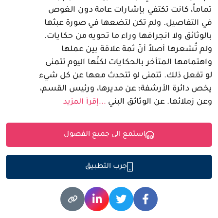
تماماً، كانت تكتفي بإشارات عامة دون الغوص
في التفاصيل. ولم تكن لتضعها في صورة عبثها
بالوثائق ولا انجرافها وراء ما تحويه من حكايات.
ولم تُشعرها أصلاً أنّ ثمة علاقة بين عملها
واهتمامها المتأخر بالحكايات لكنّها اليوم تتمنى
لو تفعل ذلك. تتمنى لو تتحدث معها عن كل شيء
يخص دائرة الأرشفة؛ عن مديرها، ورئيس القسم،
وعن زملائها. عن الوثائق البني
...إقرأ المزيد
استمع الى جميع الفصول
جرب التطبيق