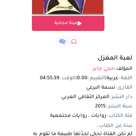
تسجيل الدخول
عينة مجانية
مستخدم جديد
صوتي book
كتاب لذوي الهمم book
لعبة المغزل
المؤلف :
حجي جابر
اللغة :
عربية
|
التقييم :
0.00
|
الوقت :
04:55:39
القارئ :
نسمة البرعي
دار النشر :
المركز الثقافي العربي
سنة النشر :
2015
فئة الكتاب :
روايات , روايات مجتمعية
نبذة عن الكتاب :
لم تكن الفتاة تحكي لجدّتها طبيعة ما تقوم به