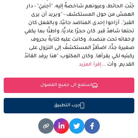
جَنْبَ الحائط، وعيونهم شاخصةٌ إليه. "أجنبيّ" - دار
الهمسُ من حول المستكشف - "ويريد أن يرى
القبر". أزاحوا إحدى المناضد جانبًا، وبالفعل كان
تحتها شاهدُ قبر. كان حجرًا عاديًّا، واطئًا بما يكفي
لإخفائه تحت منضدة. وكانت عليه كتابةٌ بحروف
صغيرة جدًّا، اضطُرَّ المستكشفُ إلى النزول على
ركبتيه لكي يقرأها. وكان المكتوب: "هنا يرقد القائدُ
القديم. وأت
...إقرأ المزيد
استمع الى جميع الفصول
جرب التطبيق