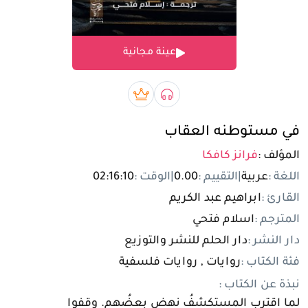
تسجيل الدخول
عينة مجانية
مستخدم جديد
صوتي book
بريميوم book
في مستوطنه العقاب
المؤلف :
فرانز كافكا
اللغة :
عربية
|
التقييم :
0.00
|
الوقت :
02:16:10
القارئ :
ابراهيم عبد الكريم
المترجم :
اسلام فتحي
دار النشر :
دار الحلم للنشر والتوزيع
فئة الكتاب :
روايات , روايات فلسفية
نبذة عن الكتاب :
لما اقترب المستكشفُ نهض بعضُهم. وقفوا