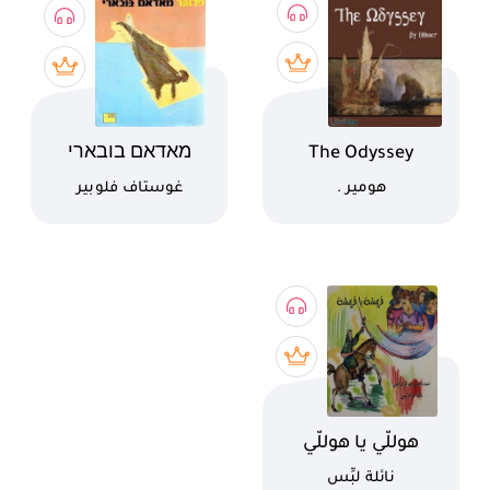
اسم الكتاب
اسم الكتاب
The Odyssey
מאדאם בובארי
كاتب
كاتب
هومير .
غوستاف فلوبير
اسم الكتاب
هوللّي يا هوللّي
كاتب
نائلة لبِّس