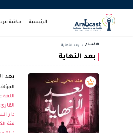
الرئيسية
مكتبة عر
الاقسام
بعد النهاية
بعد النهاية
بعد ال
بريميوم book
المؤلف 
اللغة :
ع
القارئ 
دار النش
فئة الك