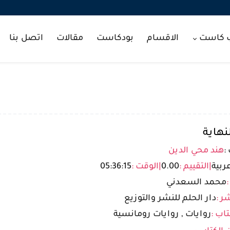
ب كاست
الاقسام
بودكاست
مقالات
اتصل بنا
نهاية
:
هند محي الدين
ربية
|
التقييم :
0.00
|
الوقت :
05:36:15
:
محمد السعدني
ر :
دار الحلم للنشر والتوزيع
تاب :
روايات , روايات رومانسية