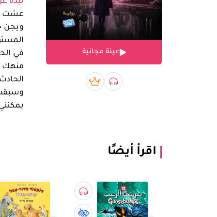
نبذة عن
عشت أك
ويجن جن
المستو
عينة مجانية
في الحض
منهك و
الحادث
صوتي book
بريميوم book
وسبقت 
يمكنني
اقرأ أيضًا