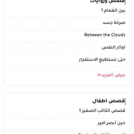
قصص وروايات
تسجيل الدخول
بين الغمام 1
صرخة جسد
مستخدم جديد
Between the Clouds
اوتار النَّفْس
حتى نستطيع الاستمرار
عرض المزيد
قصص أطفال
قصص الكاتب الصغير 1
حين أبصر أمير