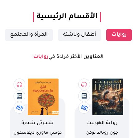
تسجيل الدخول
الأقسام الرئيسية
مستخدم جديد
روايات
أطفال وناشئة
المرأة والمجتمع
العناوين الأكثر قراءة في
روايات
اسم الكتاب
اسم الكتاب
رواية الهوبيت
شجرتي شجرة
البرتقال الرائعة
كاتب
كاتب
جون رونالد توكن
خوسي ماوري ديفاسكون