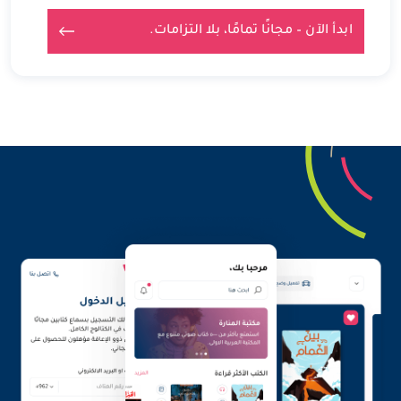
ابدأ الآن – مجانًا تمامًا، بلا التزامات.