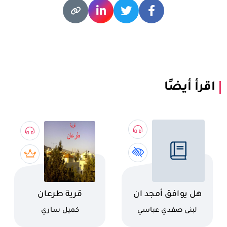
اقرأ أيضًا
اسم الكتاب
اسم الكتاب
هل يوافق أمجد ان
قرية طرعان
يتطعم؟
كاتب
كاتب
لبنى صفدي عباسي
كميل ساري