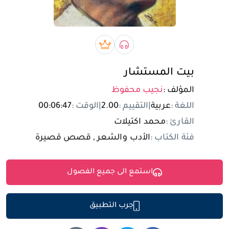
تسجيل الدخول
مستخدم جديد
صوتي book
بريميوم book
بيت المستشار
المؤلف :
نجيب محفوظ
اللغة :
عربية
|
التقييم :
2.00
|
الوقت :
00:06:47
القارئ :
محمد اكتيلات
فئة الكتاب :
الأدب والشعر , قصص قصيرة
استمع الى جميع الفصول
جرب التطبيق