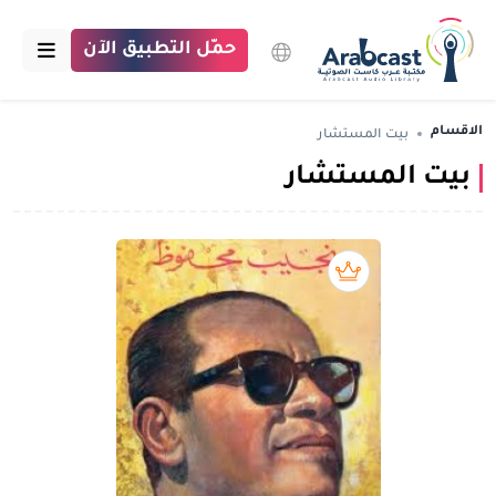
حمّل التطبيق الآن
الرئيسية
الاقسام
بيت المستشار
بيت المستشار
مكتبة عرب كاست
الاقسام
بودكاست
بريميوم book
مقالات
اتصل بنا
تبرع للمكتبة