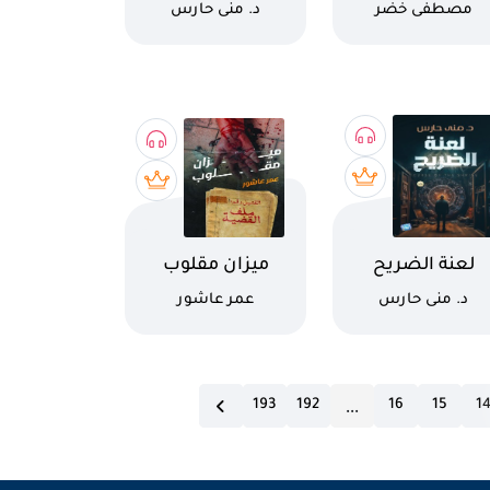
كاتب
كاتب
مصطفى خضر
د. منى حارس
م الكتاب
اسم الكتاب
لعنة الضريح
ميزان مقلوب
كاتب
كاتب
د. منى حارس
عمر عاشور
...
193
192
16
15
1
current page n