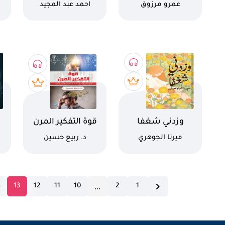
كاتب
كاتب
عمرو مرزوق
احمد عبد المجيد
اسم الكتاب
اسم الكتاب
اس
وزدني شغفا
قوة التفكير المرن
كاتب
كاتب
ميرنا الجوهري
د. ربيع حسين
...
4
13
12
11
10
2
1
umber